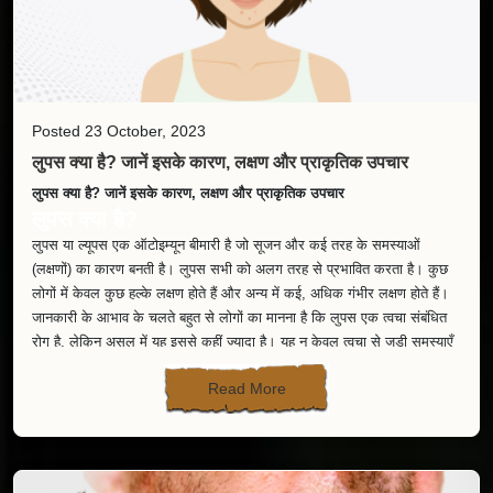
त्वचा की गहरी परतों तक पोषण
रूखापन और खिंचाव में कमी
त्वचा कोमल और चमकदार
2.घृत प्रयोग: त्वचा के लिए अमृत
शुद्ध देसी घी को आयुर्वेद में सर्वोत्तम स्निग्ध पदार्थ माना गया है। रात में सोने से पहले
Posted 23 October, 2023
चेहरे, होंठ, हाथों और एड़ियों पर हल्का सा घी लगाएँ।
लुपस क्या है? जानें इसके कारण, लक्षण और प्राकृतिक उपचार
लाभ:
लुपस क्या है? जानें इसके कारण, लक्षण और प्राकृतिक उपचार
फटी त्वचा में शीघ्र लाभ
लुपस क्या है?
प्राकृतिक चमक
दीर्घकालिक नमी
लुपस या ल्यूपस एक ऑटोइम्यून बीमारी है जो सूजन और कई तरह के समस्याओं
3.एलोवेरा और गुलाब जल का लेप
(लक्षणों) का कारण बनती है। लुपस सभी को अलग तरह से प्रभावित करता है। कुछ
लोगों में केवल कुछ हल्के लक्षण होते हैं और अन्य में कई, अधिक गंभीर लक्षण होते हैं।
एलोवेरा त्वचा को ठंडक देता है, जबकि गुलाब जल उसे संतुलित करता है। दोनों को
जानकारी के आभाव के चलते बहुत से लोगों का मानना है कि लुपस एक त्वचा संबंधित
मिलाकर चेहरे पर 15–20 मिनट लगाएँ।
रोग है, लेकिन असल में यह इससे कहीं ज्यादा है। यह न केवल त्वचा से जुड़ी समस्याएँ
लाभ:
खड़ी करती है बल्कि इसकी वजह से कई अंदुरुनी अंग भी प्रभावित होते हैं। इसकी
त्वचा की नमी बनी रहती है
Read More
वजह से जोड़ों से जुड़ी समस्याए, किडनी, फेफड़े, रक्त कोशिकाएं, मस्तिष्क और हृदय
जलन व रूखापन कम होता है
संबंधित समस्याएँ हो सकती है। लुपस से निदान पाना काफी मुश्किल होता है, हाँ लेकिन
त्वचा तरोताज़ा दिखती है
समय से इसके लक्षणों की पहचान कर इससे होने वाली समस्याओं से बचा जा सकता
4.आहार द्वारा त्वचा का पोषण
है।
आयुर्वेद कहता है— “जैसा आहार, वैसी त्वचा”। सर्दियों में रूखी त्वचा से बचने के लिए