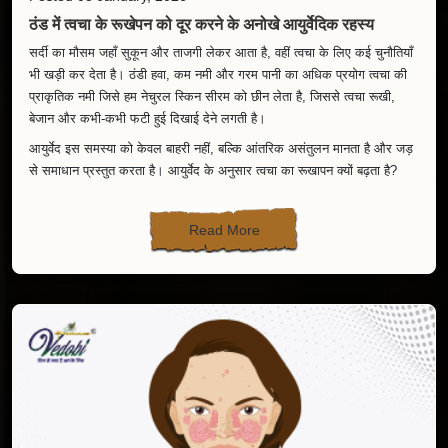
ठंड में त्वचा के रूखेपन को दूर करने के अनोखे आयुर्वेदिक रहस्य
सर्दी का मौसम जहाँ सुकून और ताजगी लेकर आता है, वहीं त्वचा के लिए कई चुनौतियाँ
भी खड़ी कर देता है। ठंडी हवा, कम नमी और गरम पानी का अधिक प्रयोग त्वचा की
प्राकृतिक नमी जिसे हम नेचुरल स्किन सीरम को छीन लेता है, जिससे त्वचा रूखी,
बेजान और कभी-कभी फटी हुई दिखाई देने लगती है।
आयुर्वेद इस समस्या को केवल बाहरी नहीं, बल्कि आंतरिक असंतुलन मानता है और जड़
से समाधान प्रस्तुत करता है। आयुर्वेद के अनुसार त्वचा का रूखापन क्यों बढ़ता है?
आयुर्वेद में ठंड के मौसम में वात दोष बढ़ जाता है। वात का स्वभाव ही रूखा, शुष्क और
ठंडा होता है। जब वात असंतुलित होता है, तो उसका सीधा प्रभाव त्वचा पर पड़ता है—
Read More
नमी की कमी
खिंचाव
खुजली
फटना
इसलिए आयुर्वेद में स्निग्धता, ऊष्णता और पोषण पर विशेष बल दिया गया है।
1. अभ्यंग: आयुर्वेद का सबसे प्रभावी रहस्य
अभ्यंग यानी तेल से शरीर की मालिश। सर्दियों में प्रतिदिन या सप्ताह में कम से कम 3–
4 बार गुनगुने तिल तेल या नारियल तेल से मालिश करें।
लाभ: