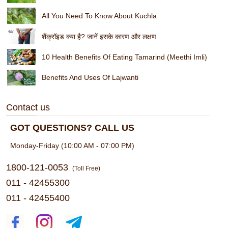
All You Need To Know About Kuchla
शैंक्रॉइड क्या है? जानें इसके कारण और लक्षण
10 Health Benefits Of Eating Tamarind (Meethi Imli)
Benefits And Uses Of Lajwanti
Contact us
GOT QUESTIONS? CALL US
Monday-Friday (10:00 AM - 07:00 PM)
1800-121-0053
(Toll Free)
011 - 42455300
011 - 42455400