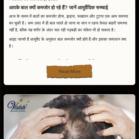
आपके बाल क्यों कमजोर हो रहे हैं? जानें आयुर्वेदिक सच्चाई
आज के समय में बालों का कमजोर होना, झड़ना, रूखापन और टूटना एक आम समस्या
बन चुकी है। कम उम्र में ही बाल पतले हो जाना या जान न रहना केवल बाहरी समस्या
नहीं है, बल्कि यह शरीर के अंदर चल रही गड़बड़ी का संकेत भी हो सकता है।
आइए जानते हैं आयुर्वेद के अनुसार बाल कमजोर क्यों होते हैं और इसका समाधान क्या
है।
आयुर्वेद के अनुसार बालों की जड़ कहाँ है?
Read More
आयुर्वेद में बालों को अस्थि धातु (हड्डियों की धातु) का उप-उत्पाद माना गया है।
यदि शरीर की धातुएँ कमजोर होती हैं, पाचन ठीक नहीं रहता या दोष असंतुलित हो जाते
हैं, तो सबसे पहले असर बालों पर दिखता है।
बाल कमजोर होने के मुख्य आयुर्वेदिक कारण
1.पाचन तंत्र की कमजोरी(Mand Agni)
जब भोजन ठीक से नहीं पचता, तो शरीर को पोषण नहीं मिल पाता। इससे बालों की जड़ों
तक पोषण नहीं पहुँचता और बाल कमजोर होने लगते हैं।
संकेत:(Mand Agni)