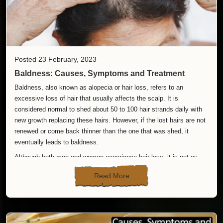
बाल रूखे होना
बालों का धीरे-धीरे झड़ना
चमक खत्म होना
2.वात और पित्त दोष का असंतुलन
Posted 23 February, 2023
वात दोष बढ़ने से बाल रूखे, पतले और टूटने लगते हैं
Baldness: Causes, Symptoms and Treatment
पित्त दोष बढ़ने से बाल झड़ना, सफेद होना और जलन की समस्या होती है ज्यादा तनाव,
देर रात जागना, तला-भुना खाना – पित्त को बढ़ाता है।
Baldness, also known as alopecia or hair loss, refers to an
3.पोषण की कमी
excessive loss of hair that usually affects the scalp. It is
considered normal to shed about 50 to 100 hair strands daily with
आयुर्वेद के अनुसार शरीर में रस और रक्त धातु की कमजोरी से बालों की जड़ें कमजोर
new growth replacing these hairs. However, if the lost hairs are not
हो जाती हैं।
renewed or come back thinner than the one that was shed, it
इसके कारण:
eventually leads to baldness.
गलत खान-पान
Although both men and women experience hair loss, it is not as
बहुत ज्यादा डाइटिंग
common in women as in men and appears differently.
Read More
लंबे समय तक कमजोरी
4.तनाव और नींद की कमी
Patterns of Baldness
मानसिक तनाव सीधे पित्त दोष को बढ़ाता है। नींद पूरी न होने से शरीर की मरम्मत
There exist two baldness patterns in humans-
Male pattern
प्रक्रिया प्रभावित होती है, जिससे बाल कमजोर हो जाते हैं।