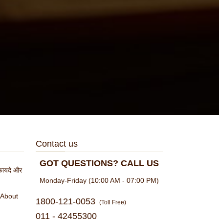
Contact us
GOT QUESTIONS? CALL US
े फायदे और
Monday-Friday (10:00 AM - 07:00 PM)
 About
1800-121-0053
(Toll Free)
011 - 42455300