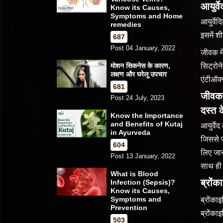
आयुर्व
Know its Causes,
Symptoms and Home
आयुर्वे
remedies
इसमें श
687
Post 04 January, 2022
जीवक मे
मोशन सिकनेस के कारण,
सिट्रोन
लक्षण और घरेलू उपचार
एंटीऑक्स
681
जीवक 
Post 24 July, 2023
दस्त 
Know the Importance
and Benefits of Kutaj
आयुर्वे
in Ayurveda
जिससे प
604
लिए जान
Post 13 January, 2022
साथ ही 
What is Blood
ब्रों
Infection (Sepsis)?
Know its Causes,
Symptoms and
ब्रोंका
Prevention
ब्रोंका
503