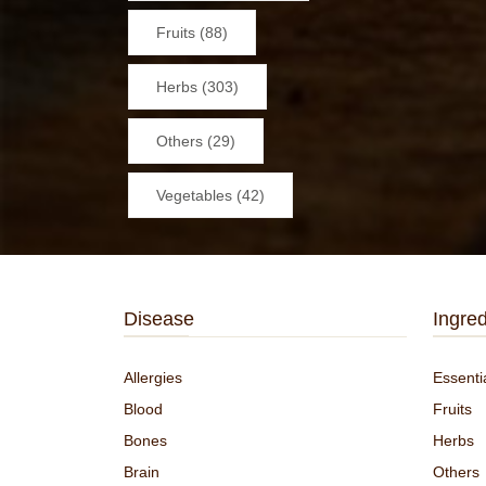
Fruits (88)
Herbs (303)
Others (29)
Vegetables (42)
Disease
Ingred
Allergies
Essentia
Blood
Fruits
Bones
Herbs
Brain
Others