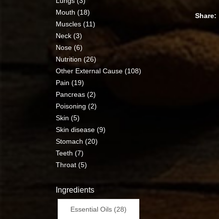
Lungs (3)
Mouth (18)
Share
Muscles (11)
Neck (3)
Nose (6)
Nutrition (26)
Other External Cause (108)
Pain (19)
Pancreas (2)
Poisoning (2)
Skin (5)
Skin disease (9)
Stomach (20)
Teeth (7)
Throat (5)
Ingredients
Essential Oils (28)