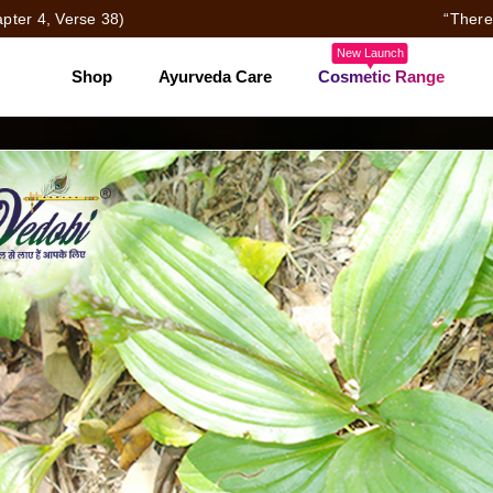
pter 4, Verse 38)
“There
New Launch
Shop
Ayurveda Care
Cosmetic Range