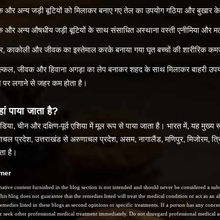
 और अन्य जड़ी बूटियों को मिलाकर बनाए गए तेल का उपयोग गठिया और बुखार के
 और अन्य औषधीय जड़ी बूटियों के साथ संसाधित अस्थाना वस्ती एनीमिया और मलेर
ार, काकोली और जीवक का इस्तेमाल करके बनाया गया घृत बच्चों की शारीरिक कमज
ल्कल, जीवक और हिवाना अगड़ा का लेप बनाकर शहद के साथ मिलाकर बाहरी उपयोग के
से पर लगाने से जहर कम होता है।
ां पाया जाता है?
डिया, चीन और दक्षिण-पूर्व एशिया में मूल रूप से पाया जाता है। भारत में, यह मुख
माचल प्रदेश, उत्तराखंड से अरुणाचल प्रदेश, असम, नागालैंड, मणिपुर, मिजोरम, 
ता है।
imer
ative content furnished in the blog section is not intended and should never be considered a subst
his blog does not guarantee that the remedies listed will treat the medical condition or act as an
remedies listed in these blogs as second opinions or specific treatments. If a person has any concern
r seek other professional medical treatment immediately. Do not disregard professional medical ad